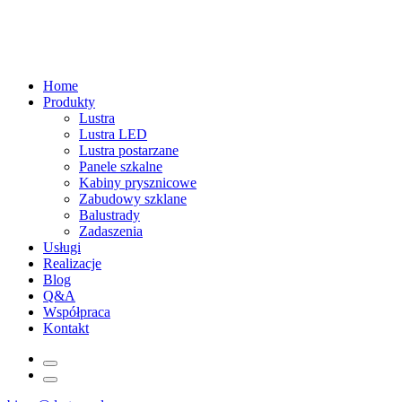
Home
Produkty
Lustra
Lustra LED
Lustra postarzane
Panele szkalne
Kabiny prysznicowe
Zabudowy szklane
Balustrady
Zadaszenia
Usługi
Realizacje
Blog
Q&A
Współpraca
Kontakt