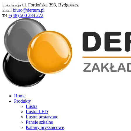
ul. Fordońska 393, Bydgoszcz
Lokalizacja
biuro@dertum.pl
Email
+(48) 500 384 272
Tel
Home
Produkty
Lustra
Lustra LED
Lustra postarzane
Panele szkalne
Kabiny prysznicowe