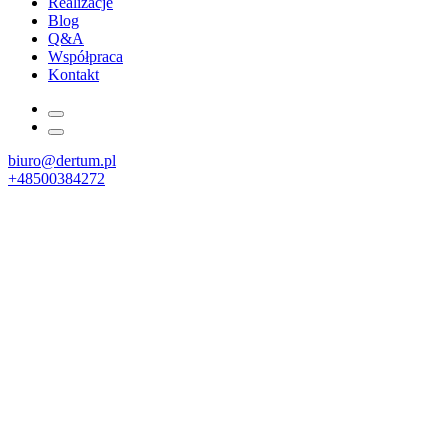
Realizacje
Blog
Q&A
Współpraca
Kontakt
biuro@dertum.pl
+48500384272