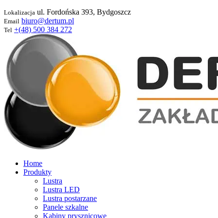
ul. Fordońska 393, Bydgoszcz
Lokalizacja
biuro@dertum.pl
Email
+(48) 500 384 272
Tel
Home
Produkty
Lustra
Lustra LED
Lustra postarzane
Panele szkalne
Kabiny prysznicowe