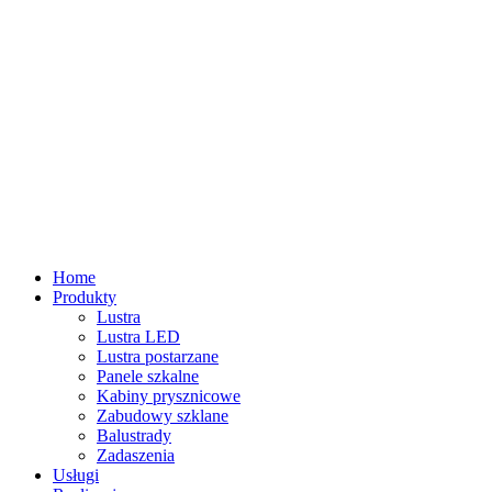
Home
Produkty
Lustra
Lustra LED
Lustra postarzane
Panele szkalne
Kabiny prysznicowe
Zabudowy szklane
Balustrady
Zadaszenia
Usługi