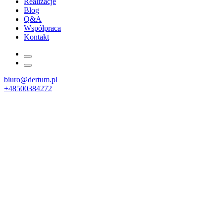
Realizacje
Blog
Q&A
Współpraca
Kontakt
biuro@dertum.pl
+48500384272