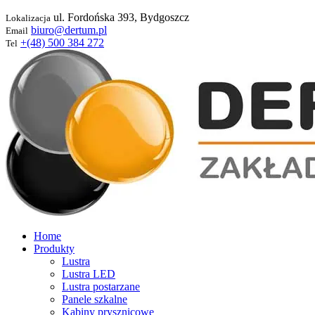
ul. Fordońska 393, Bydgoszcz
Lokalizacja
biuro@dertum.pl
Email
+(48) 500 384 272
Tel
Home
Produkty
Lustra
Lustra LED
Lustra postarzane
Panele szkalne
Kabiny prysznicowe